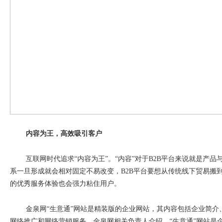
内容为王，高效吸引客户
互联网时代追求
“
内容为王
”
。
“
内容
”
对于
B2B
平台来说就是产品
系一旦形成就会相对固定不易改变，
B2B
平台要想从传统线下贸易搬
的优秀服务体验也会强力粘住用户。
金泉网
“
生意通
”
网站是精装版的企业网站，其内容包括企业简介
网络推广和网络营销服务。金泉网相关负责人介绍，
“
生意通
”
网站是