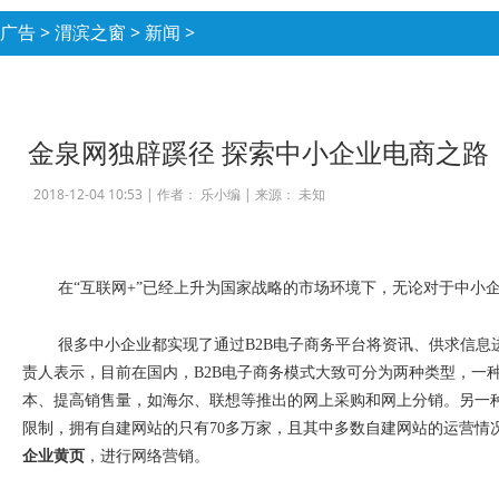
广告
>
渭滨之窗
>
新闻
>
金泉网独辟蹊径 探索中小企业电商之路
2018-12-04 10:53 |
作者： 乐小编
|
来源： 未知
在
“
互联网
+”
已经上升为国家战略的市场环境下，无论对于中小
很多中小企业都实现了通过
B2B
电子商务平台将资讯、供求信息
责人表示，目前在国内，
B2B
电子商务模式大致可分为两种类型，一
本、提高销售量，如海尔、联想等推出的网上采购和网上分销。另一
限制，拥有自建网站的只有
70
多万家，且其中多数自建网站的运营情
企业黄页
，进行网络营销。