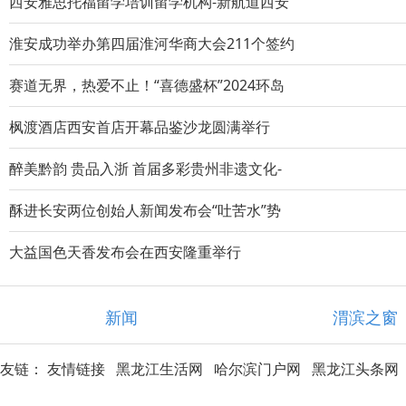
西安雅思托福留学培训留学机构-新航道西安
淮安成功举办第四届淮河华商大会211个签约
赛道无界，热爱不止！“喜德盛杯”2024环岛
枫渡酒店西安首店开幕品鉴沙龙圆满举行
醉美黔韵 贵品入浙 首届多彩贵州非遗文化-
酥进长安两位创始人新闻发布会“吐苦水”势
大益国色天香发布会在西安隆重举行
新闻
渭滨之窗
友链：
友情链接
黑龙江生活网
哈尔滨门户网
黑龙江头条网