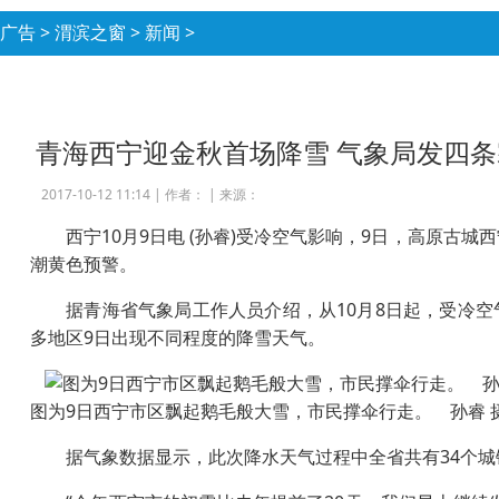
广告
>
渭滨之窗
>
新闻
>
青海西宁迎金秋首场降雪 气象局发四
2017-10-12 11:14 |
作者：
|
来源：
西宁10月9日电 (孙睿)受冷空气影响，9日，高原古城
潮黄色预警。
据青海省气象局工作人员介绍，从10月8日起，受冷空
多地区9日出现不同程度的降雪天气。
图为9日西宁市区飘起鹅毛般大雪，市民撑伞行走。 孙睿 
据气象数据显示，此次降水天气过程中全省共有34个城镇出